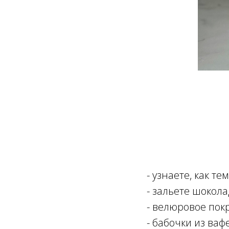
- узнаете, как 
- зальете шокол
- велюровое по
- бабочки из ва